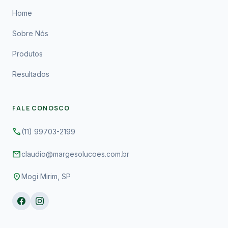
Home
Sobre Nós
Produtos
Resultados
FALE CONOSCO
phone
(11) 99703-2199
mail
claudio@margesolucoes.com.br
location_on
Mogi Mirim, SP