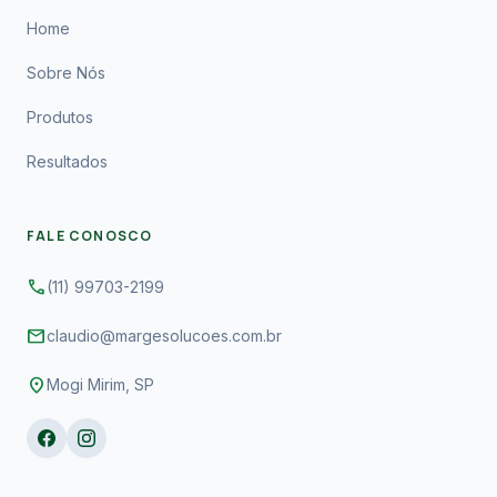
Home
Sobre Nós
Produtos
Resultados
FALE CONOSCO
phone
(11) 99703-2199
mail
claudio@margesolucoes.com.br
location_on
Mogi Mirim, SP