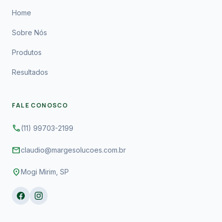
Home
Sobre Nós
Produtos
Resultados
FALE CONOSCO
phone
(11) 99703-2199
mail
claudio@margesolucoes.com.br
location_on
Mogi Mirim, SP