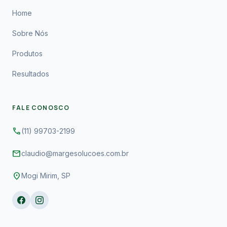
Home
Sobre Nós
Produtos
Resultados
FALE CONOSCO
phone
(11) 99703-2199
mail
claudio@margesolucoes.com.br
location_on
Mogi Mirim, SP