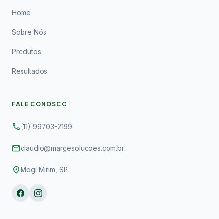
Home
Sobre Nós
Produtos
Resultados
FALE CONOSCO
phone
(11) 99703-2199
mail
claudio@margesolucoes.com.br
location_on
Mogi Mirim, SP