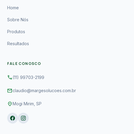
Home
Sobre Nós
Produtos
Resultados
FALE CONOSCO
phone
(11) 99703-2199
mail
claudio@margesolucoes.com.br
location_on
Mogi Mirim, SP